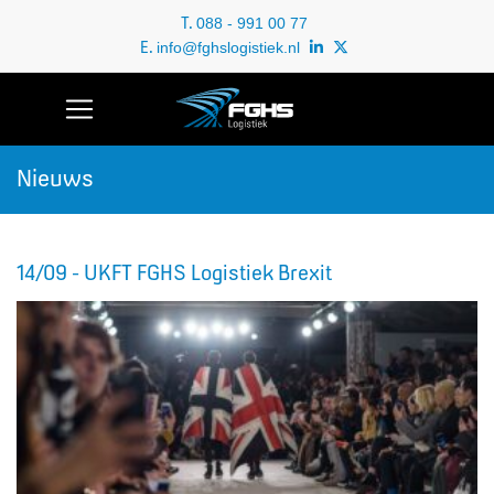
T.
088 - 991 00 77
E.
info@fghslogistiek.nl
Nieuws
14/09 - UKFT FGHS Logistiek Brexit