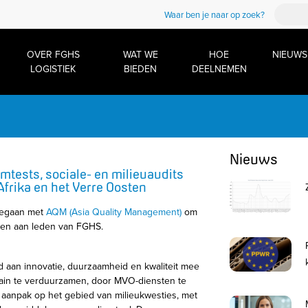
Waar ben je naar op zoek?
OVER FGHS
WAT WE
HOE
NIEUWS
LOGISTIEK
BIEDEN
DEELNEMEN
Nieuws
umtests, sociale- en milieuaudits
Afrika en het Verre Oosten
gegaan met
AQM (Asia Quality Management)
om
den aan leden van FGHS.
d aan innovatie, duurzaamheid en kwaliteit mee
ain te verduurzamen, door MVO-diensten te
 aanpak op het gebied van milieukwesties, met