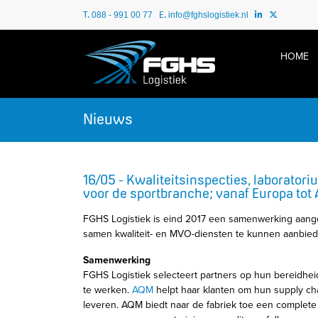
T.
E.
088 - 991 00 77
info@fghslogistiek.nl
HOME
Nieuws
16/05 - Kwaliteitsinspecties, laboratori
voor de sportbranche; vanaf Europa tot 
FGHS Logistiek is eind 2017 een samenwerking aan
samen kwaliteit- en MVO-diensten te kunnen aanbie
Samenwerking
FGHS Logistiek selecteert partners op hun bereidhei
te werken.
AQM
helpt haar klanten om hun supply ch
leveren. AQM biedt naar de fabriek toe een complete