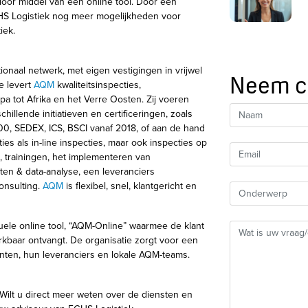
door middel van een online tool. Door een
HS Logistiek nog meer mogelijkheden voor
iek.
onaal netwerk, met eigen vestigingen in vrijwel
Neem c
e levert
AQM
kwaliteitsinspecties,
opa tot Afrika en het Verre Oosten. Zij voeren
chillende initiatieven en certificeringen, zoals
00, SEDEX, ICS, BSCI vanaf 2018, of aan de hand
ies als in-line inspecties, maar ook inspecties op
s, trainingen, het implementeren van
aten & data-analyse, een leveranciers
consulting.
AQM
is flexibel, snel, klantgericht en
uele online tool, “AQM-Online” waarmee de klant
erkbaar ontvangt. De organisatie zorgt voor een
anten, hun leveranciers en lokale AQM-teams.
 Wilt u direct meer weten over de diensten en