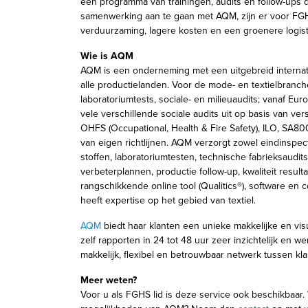
een programma van trainingen, audits en follow-ups 
samenwerking aan te gaan met AQM, zijn er voor FG
verduurzaming, lagere kosten en een groenere logist
Wie is AQM
AQM is een onderneming met een uitgebreid internati
alle productielanden. Voor de mode- en textielbranch
laboratoriumtests, sociale- en milieuaudits; vanaf Eur
vele verschillende sociale audits uit op basis van vers
OHFS (Occupational, Health & Fire Safety), ILO, SA80
van eigen richtlijnen. AQM verzorgt zowel eindinspect
stoffen, laboratoriumtesten, technische fabrieksaudit
verbeterplannen, productie follow-up, kwaliteit result
rangschikkende online tool (Qualitics®), software en 
heeft expertise op het gebied van textiel.
AQM
biedt haar klanten een unieke makkelijke en vis
zelf rapporten in 24 tot 48 uur zeer inzichtelijk en w
makkelijk, flexibel en betrouwbaar netwerk tussen kl
Meer weten?
Voor u als FGHS lid is deze service ook beschikbaar.