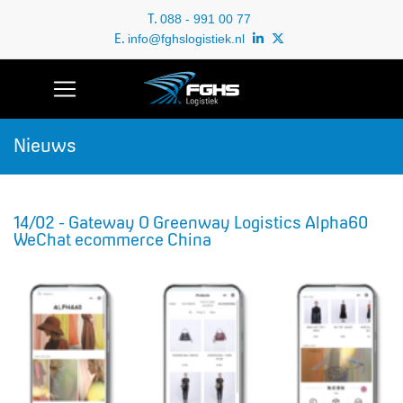
T.
088 - 991 00 77
E.
info@fghslogistiek.nl
Nieuws
14/02 - Gateway O Greenway Logistics Alpha60
WeChat ecommerce China