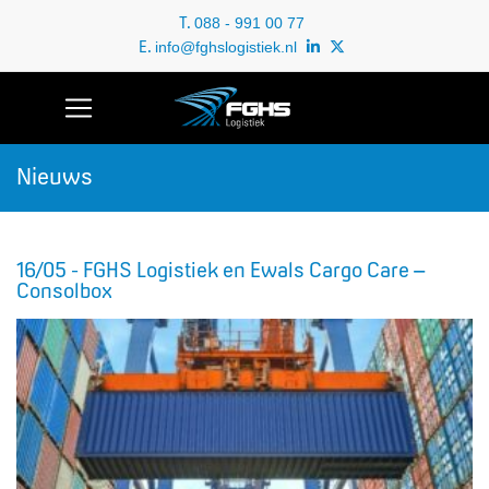
T.
088 - 991 00 77
E.
info@fghslogistiek.nl
Nieuws
16/05 - FGHS Logistiek en Ewals Cargo Care –
Consolbox