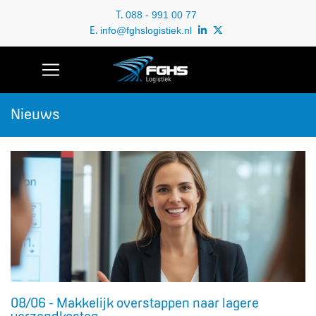
T.
088 - 991 00 77
E.
info@fghslogistiek.nl
Nieuws
08/06 - Makkelijk overstappen naar lagere
verzendkosten