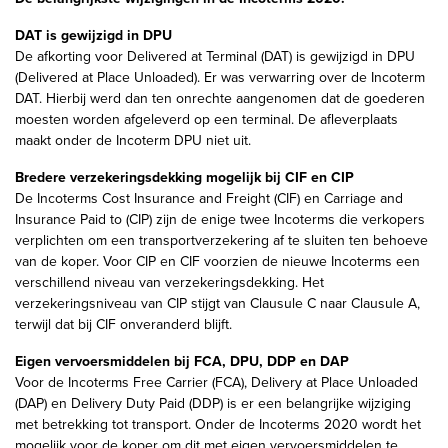
DAT is gewijzigd in DPU
De afkorting voor Delivered at Terminal (DAT) is gewijzigd in DPU
(Delivered at Place Unloaded). Er was verwarring over de Incoterm
DAT. Hierbij werd dan ten onrechte aangenomen dat de goederen
moesten worden afgeleverd op een terminal. De afleverplaats
maakt onder de Incoterm DPU niet uit.
Bredere verzekeringsdekking mogelijk bij CIF en CIP
De Incoterms Cost Insurance and Freight (CIF) en Carriage and
Insurance Paid to (CIP) zijn de enige twee Incoterms die verkopers
verplichten om een transportverzekering af te sluiten ten behoeve
van de koper. Voor CIP en CIF voorzien de nieuwe Incoterms een
verschillend niveau van verzekeringsdekking. Het
verzekeringsniveau van CIP stijgt van Clausule C naar Clausule A,
terwijl dat bij CIF onveranderd blijft.
Eigen vervoersmiddelen bij FCA, DPU, DDP en DAP
Voor de Incoterms Free Carrier (FCA), Delivery at Place Unloaded
(DAP) en Delivery Duty Paid (DDP) is er een belangrijke wijziging
met betrekking tot transport. Onder de Incoterms 2020 wordt het
mogelijk voor de koper om dit met eigen vervoersmiddelen te