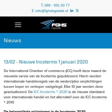
T.
088 - 991 00 77
E.
info@fghslogistiek.nl
Nieuws
13/02 - Nieuwe Incoterms 1 januari 2020
De International Chamber of commerce (ICC) heeft deze maand de
nieuwste versie van de Incoterms gepubliceerd. Hierin worden
internationale handelsregels van de wederzijdse verplichtingen
tussen koper en verkoper vastgelegd. Elke 10 jaar worden deze
geactualiseerd. De
ICC Incoterms ® 2020
is de nieuwe standaard
voor internationale handel en het alternatief voor de ICC Incoterms
® 2010
De belangrijkste wijzigingen in de Incoterms 2020: