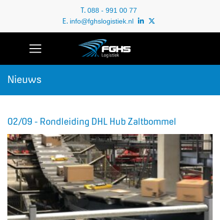
T.
088 - 991 00 77
E.
info@fghslogistiek.nl
Nieuws
02/09 - Rondleiding DHL Hub Zaltbommel