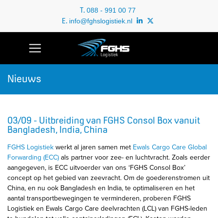
T.
088 - 991 00 77
E.
info@fghslogistiek.nl
Nieuws
03/09 - Uitbreiding van FGHS Consol Box vanuit
Bangladesh, India, China
FGHS Logistiek
werkt al jaren samen met
Ewals Cargo Care Global
Forwarding (ECC)
als partner voor zee- en luchtvracht. Zoals eerder
aangegeven, is ECC uitvoerder van ons ‘FGHS Consol Box’
concept op het gebied van zeevracht. Om de goederenstromen uit
China, en nu ook Bangladesh en India, te optimaliseren en het
aantal transportbewegingen te verminderen, proberen FGHS
Logistiek en Ewals Cargo Care deelvrachten (LCL) van FGHS-leden