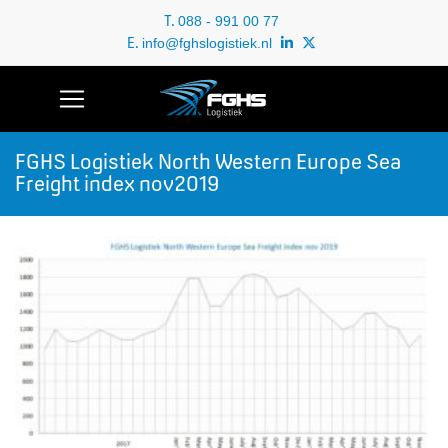
T.
088 - 991 00 77
E.
info@fghslogistiek.nl
FGHS Logistiek North Western Europe Sea
Freight index nov2019