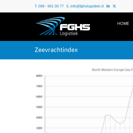
T.
E.
088 - 991 00 77
info@fghslogistiek.nl
HOME
Zeevrachtindex