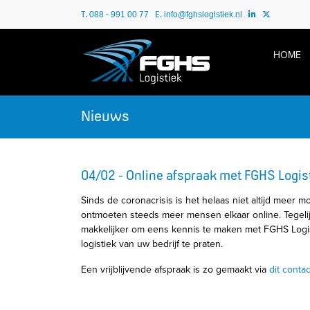
T.
E.
088 - 991 00 77
info@fghslogistiek.nl
HOME
Nieuws
04/02 - Online afspraak met FGHS Logis
Sinds de coronacrisis is het helaas niet altijd meer mo
ontmoeten steeds meer mensen elkaar online. Tegelijk
makkelijker om eens kennis te maken met FGHS Logis
logistiek van uw bedrijf te praten.
Een vrijblijvende afspraak is zo gemaakt via
dit contac