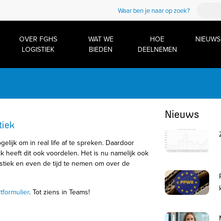
Waar ben je naar op zoek?
OVER FGHS
WAT WE
HOE
NIEUWS
LOGISTIEK
BIEDEN
DEELNEMEN
Nieuws
tiek
gelijk om in real life af te spreken. Daardoor
 heeft dit ook voordelen. Het is nu namelijk ook
tiek en even de tijd te nemen om over de
tformulier
. Tot ziens in Teams!