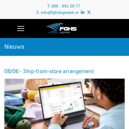
T.
088 - 991 00 77
E.
info@fghslogistiek.nl
Nieuws
08/06 - Ship-from-store arrangement