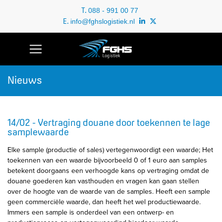
T.
088 - 991 00 77
E.
info@fghslogistiek.nl
Nieuws
14/02 - Vertraging douane door toekennen te lage
samplewaarde
Elke sample (productie of sales) vertegenwoordigt een waarde; Het
toekennen van een waarde bijvoorbeeld 0 of 1 euro aan samples
betekent doorgaans een verhoogde kans op vertraging omdat de
douane goederen kan vasthouden en vragen kan gaan stellen
over de hoogte van de waarde van de samples. Heeft een sample
geen commerciële waarde, dan heeft het wel productiewaarde.
Immers een sample is onderdeel van een ontwerp- en