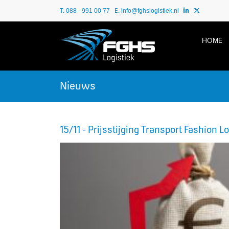
T.
E.
088 - 991 00 77
info@fghslogistiek.nl
HOME
Nieuws
15/11 - Prijsstijging Transport Fashion L